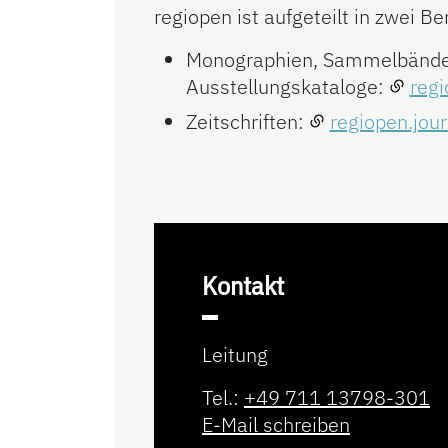
regiopen ist aufgeteilt in zwei Be
Monographien, Sammelbänd
Ausstellungskataloge:
reg
Zeitschriften:
regiopen.jour
Kontakt
Leitung
Tel.:
+49 711 13798-301
E-Mail schreiben