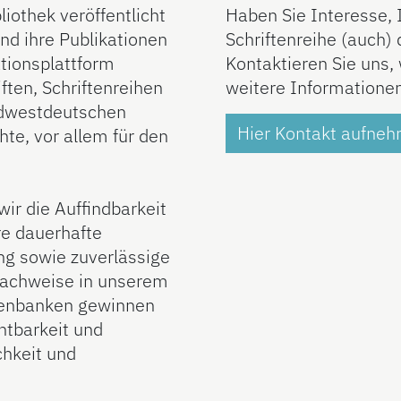
iothek veröffentlicht
Haben Sie Interesse, I
nd ihre Publikationen
Schriftenreihe (auch) d
ationsplattform
Kontaktieren Sie uns,
iften, Schriftenreihen
weitere Informationen
üdwestdeutschen
Hier Kontakt aufne
e, vor allem für den
ir die Auffindbarkeit
re dauerhafte
ng sowie zuverlässige
Nachweise in unserem
tenbanken gewinnen
htbarkeit und
chkeit und