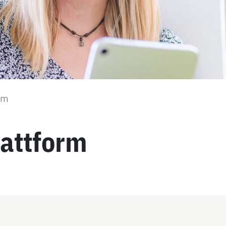
rm
lattform