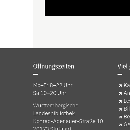
Öffnungszeiten
Viel
Mo–Fr 8–22 Uhr
Ka
Sa 10–20 Uhr
An
Le
Württembergische
Bi
Landesbibliothek
Be
Konrad-Adenauer-Straße 10
Ge
70173 Stuttgart