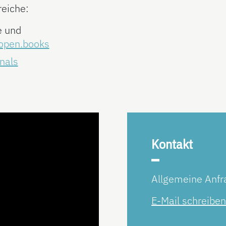
reiche:
e und
iopen.books
nals
Kontakt
Allgemeine Anfr
E-Mail schreiben