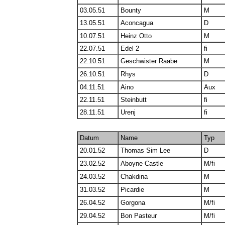
03.05.51
Bounty
M
13.05.51
Aconcagua
D
10.07.51
Heinz Otto
M
22.07.51
Edel 2
fi
22.10.51
Geschwister Raabe
M
26.10.51
Rhys
D
04.11.51
Aino
Aux
22.11.51
Steinbutt
fi
28.11.51
Urenj
fi
Datum
Name
Typ
20.01.52
Thomas Sim Lee
D
23.02.52
Aboyne Castle
M/fi
24.03.52
Chakdina
M
31.03.52
Picardie
M
26.04.52
Gorgona
M/fi
29.04.52
Bon Pasteur
M/fi