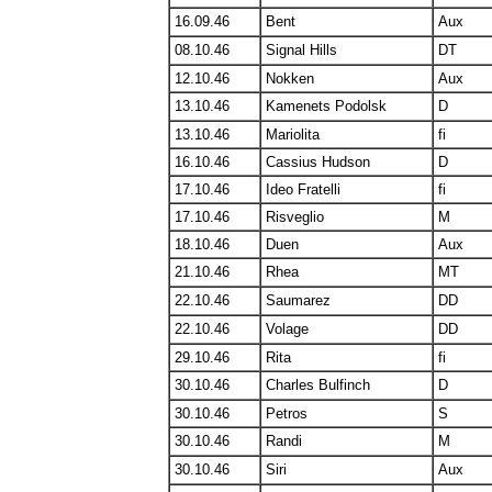
16.09.46
Bent
Aux
08.10.46
Signal Hills
DT
12.10.46
Nokken
Aux
13.10.46
Kamenets Podolsk
D
13.10.46
Mariolita
fi
16.10.46
Cassius Hudson
D
17.10.46
Ideo Fratelli
fi
17.10.46
Risveglio
M
18.10.46
Duen
Aux
21.10.46
Rhea
MT
22.10.46
Saumarez
DD
22.10.46
Volage
DD
29.10.46
Rita
fi
30.10.46
Charles Bulfinch
D
30.10.46
Petros
S
30.10.46
Randi
M
30.10.46
Siri
Aux