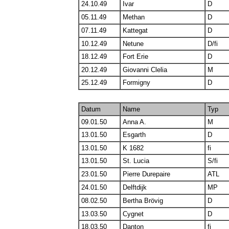
24.10.49
Ivar
D
05.11.49
Methan
D
07.11.49
Kattegat
D
10.12.49
Netune
D/fi
18.12.49
Fort Erie
D
20.12.49
Giovanni Clelia
M
25.12.49
Formigny
D
Datum
Name
Typ
09.01.50
Anna A.
M
13.01.50
Esgarth
D
13.01.50
K 1682
fi
13.01.50
St. Lucia
S/fi
23.01.50
Pierre Durepaire
ATL
24.01.50
Delftdijk
MP
08.02.50
Bertha Brövig
D
13.03.50
Cygnet
D
18.03.50
Danton
fi