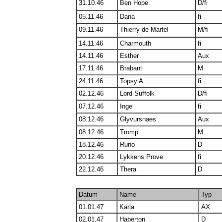
31.10.46
Ben Hope
D/fi
05.11.46
Dana
fi
09.11.46
Thierry de Martel
M/fi
14.11.46
Charmouth
fi
14.11.46
Esther
Aux
17.11.46
Brabant
M
24.11.46
Topsy A
fi
02.12.46
Lord Suffolk
D/fi
07.12.46
Inge
fi
08.12.46
Glyvursnaes
Aux
08.12.46
Tromp
M
18.12.46
Runo
D
20.12.46
Lykkens Prove
fi
22.12.46
Thera
D
Datum
Name
Typ
01.01.47
Karla
AX
02.01.47
Haberton
D