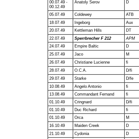
00.07.49 -
Anatoly Serov
D
00.12.49
05.07.49
Coldewey
ATB
18.07.49
Ingeborg
Aux
20.07.49
Kettleman Hills
DT
22.07.49
Sperrbrecher F 212
APM
24.07.49
Empire Baltic
D
25.07.49
Jaco
M
26.07.49
Christiane Lucienne
fi
28.07.49
O.C.A.
D/fi
29.07.49
Starke
D/fe
10.08.49
Angelo Antonio
fi
13.08.49
Commandant Fernand
fi
01.10.49
Cringnard
D/fi
01.10.49
Duc Richard
fi
01.10.49
Orca
M
16.10.49
Maiden Creek
D
21.10.49
Cydonia
D