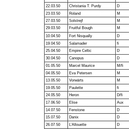
22.03.50
Christania T. Purdy
D
23.03.50
Roland
M
27.03.50
Solstrejf
M
29.03.50
Fruitful Bough
M
10.04.50
Fort Nisqually
D
19.04.50
Salamader
fi
25.04.50
Empire Celtic
D
30.04.50
Canopus
D
01.05.50
Marcel Maurice
M/fi
04.05.50
Eva Petersen
M
13.05.50
Vorwärts
M
19.05.50
Paulette
fi
24.05.50
Heron
D/fi
17.06.50
Elise
Aux
14.07.50
Fenstone
D
15.07.50
Danix
D
26.07.50
L’Allouette
D