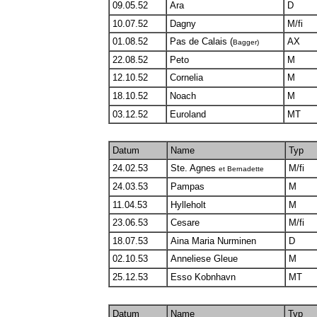
09.05.52
Ara
D
10.07.52
Dagny
M/fi
01.08.52
Pas de Calais (
AX
Bagger)
22.08.52
Peto
M
12.10.52
Cornelia
M
18.10.52
Noach
M
03.12.52
Euroland
MT
Datum
Name
Typ
24.02.53
Ste. Agnes
M/fi
et Bernadette
24.03.53
Pampas
M
11.04.53
Hylleholt
M
23.06.53
Cesare
M/fi
18.07.53
Aina Maria Nurminen
D
02.10.53
Anneliese Gleue
M
25.12.53
Esso Kobnhavn
MT
Datum
Name
Typ