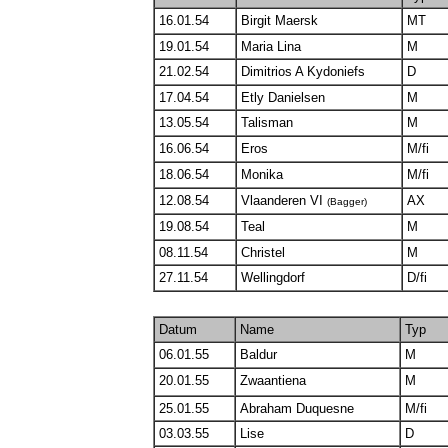
16.01.54
Birgit Maersk
MT
19.01.54
Maria Lina
M
21.02.54
Dimitrios A Kydoniefs
D
17.04.54
Etly Danielsen
M
13.05.54
Talisman
M
16.06.54
Eros
M/fi
18.06.54
Monika
M/fi
12.08.54
Vlaanderen VI
AX
(Bagger)
19.08.54
Teal
M
08.11.54
Christel
M
27.11.54
Wellingdorf
D/fi
Datum
Name
Typ
06.01.55
Baldur
M
20.01.55
Zwaantiena
M
25.01.55
Abraham Duquesne
M/fi
03.03.55
Lise
D