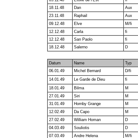
18.11.48
Dan
Aux
23.11.48
Raphail
Aux
09.12.48
Elve
M/fi
12.12.48
Carla
fi
12.12.48
San Paolo
fi
18.12.48
Salerno
D
Datum
Name
Typ
06.01.49
Michel Bernard
D/fi
14.01.49
Le Garde de Dieu
fi
18.01.49
Bilma
M
27.01.49
Siri
M
31.01.49
Hornby Grange
M
12.02.49
Da Capo
M
27.02.49
William Homan
D
04.03.49
Souliotis
D
07.03.49
Andre Helena
M/fi