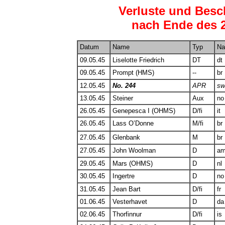
Verluste und Bes
nach Ende des 2
Datum
Name
Typ
Na
09.05.45
Liselotte Friedrich
DT
dt
09.05.45
Prompt (HMS)
--
br
12.05.45
No. 244
APR
sw
13.05.45
Steiner
Aux
no
26.05.45
Genepesca I (OHMS)
D/fi
it
26.05.45
Lass O’Donne
M/fi
br
27.05.45
Glenbank
M
br
27.05.45
John Woolman
D
a
29.05.45
Mars (OHMS)
D
nl
30.05.45
Ingertre
D
no
31.05.45
Jean Bart
D/fi
fr
01.06.45
Vesterhavet
D
da
02.06.45
Thorfinnur
D/fi
is