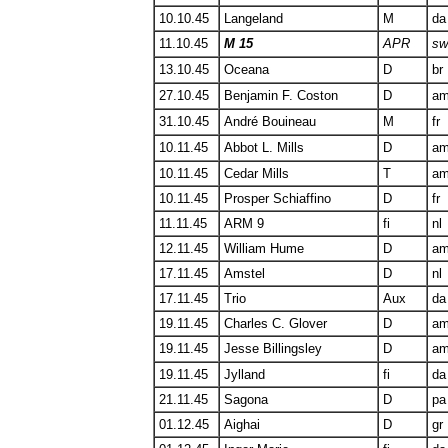
10.10.45
Langeland
M
da
11.10.45
M 15
APR
sw
13.10.45
Oceana
D
br
27.10.45
Benjamin F. Coston
D
a
31.10.45
André Bouineau
M
fr
10.11.45
Abbot L. Mills
D
a
10.11.45
Cedar Mills
T
a
10.11.45
Prosper Schiaffino
D
fr
11.11.45
ARM 9
fi
nl
12.11.45
William Hume
D
a
17.11.45
Amstel
D
nl
17.11.45
Trio
Aux
da
19.11.45
Charles C. Glover
D
a
19.11.45
Jesse Billingsley
D
a
19.11.45
Jylland
fi
da
21.11.45
Sagona
D
pa
01.12.45
Aighai
D
gr