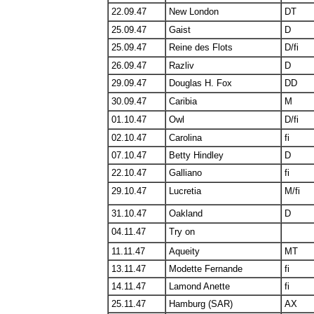
22.09.47
New London
DT
25.09.47
Gaist
D
25.09.47
Reine des Flots
D/fi
26.09.47
Razliv
D
29.09.47
Douglas H. Fox
DD
30.09.47
Caribia
M
01.10.47
Owl
D/fi
02.10.47
Carolina
fi
07.10.47
Betty Hindley
D
22.10.47
Galliano
fi
29.10.47
Lucretia
M/fi
31.10.47
Oakland
D
04.11.47
Try on
11.11.47
Aqueity
MT
13.11.47
Modette Fernande
fi
14.11.47
Lamond Anette
fi
25.11.47
Hamburg (SAR)
AX