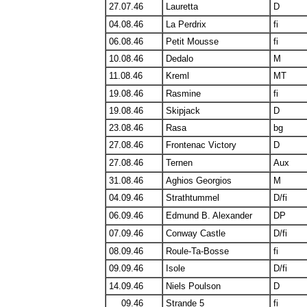
27.07.46
Lauretta
D
04.08.46
La Perdrix
fi
06.08.46
Petit Mousse
fi
10.08.46
Dedalo
M
11.08.46
Kreml
MT
19.08.46
Rasmine
fi
19.08.46
Skipjack
D
23.08.46
Rasa
bg
27.08.46
Frontenac Victory
D
27.08.46
Ternen
Aux
31.08.46
Aghios Georgios
M
04.09.46
Strathtummel
D/fi
06.09.46
Edmund B. Alexander
DP
07.09.46
Conway Castle
D/fi
08.09.46
Roule-Ta-Bosse
fi
09.09.46
Isole
D/fi
14.09.46
Niels Poulson
D
00.
09.46
Strande 5
fi