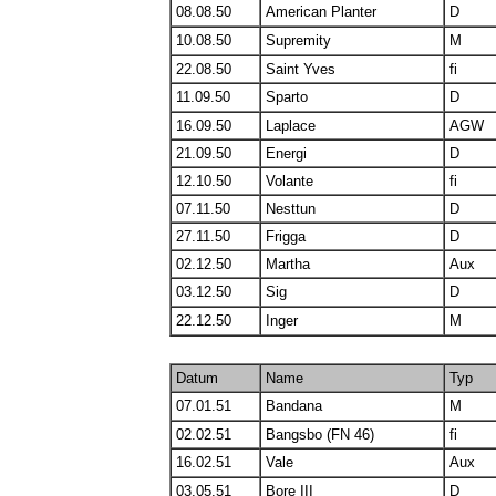
08.08.50
American Planter
D
10.08.50
Supremity
M
22.08.50
Saint Yves
fi
11.09.50
Sparto
D
16.09.50
Laplace
AGW
21.09.50
Energi
D
12.10.50
Volante
fi
07.11.50
Nesttun
D
27.11.50
Frigga
D
02.12.50
Martha
Aux
03.12.50
Sig
D
22.12.50
Inger
M
Datum
Name
Typ
07.01.51
Bandana
M
02.02.51
Bangsbo (FN 46)
fi
16.02.51
Vale
Aux
03.05.51
Bore III
D