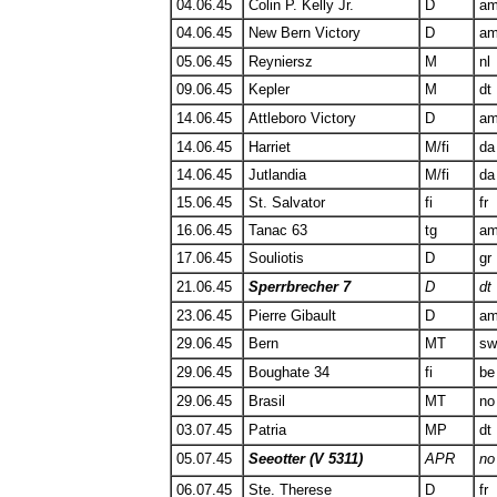
04.06.45
Colin P. Kelly Jr.
D
a
04.06.45
New Bern Victory
D
a
05.06.45
Reyniersz
M
nl
09.06.45
Kepler
M
dt
14.06.45
Attleboro Victory
D
a
14.06.45
Harriet
M/fi
da
14.06.45
Jutlandia
M/fi
da
15.06.45
St. Salvator
fi
fr
16.06.45
Tanac 63
tg
a
17.06.45
Souliotis
D
gr
21.06.45
Sperrbrecher 7
D
dt
23.06.45
Pierre Gibault
D
a
29.06.45
Bern
MT
sw
29.06.45
Boughate 34
fi
be
29.06.45
Brasil
MT
no
03.07.45
Patria
MP
dt
05.07.45
Seeotter (V 5311)
APR
no
06.07.45
Ste. Therese
D
fr