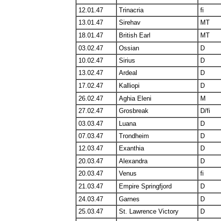
12.01.47
Trinacria
fi
13.01.47
Sirehav
MT
18.01.47
British Earl
MT
03.02.47
Ossian
D
10.02.47
Sirius
D
13.02.47
Ardeal
D
17.02.47
Kalliopi
D
26.02.47
Aghia Eleni
M
27.02.47
Grosbreak
D/fi
03.03.47
Luana
D
07.03.47
Trondheim
D
12.03.47
Exanthia
D
20.03.47
Alexandra
D
20.03.47
Venus
fi
21.03.47
Empire Springfjord
D
24.03.47
Garnes
D
25.03.47
St. Lawrence Victory
D