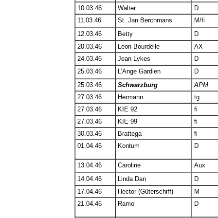
10.03.46
Walter
D
11.03.46
St. Jan Berchmans
M/fi
12.03.46
Betty
D
20.03.46
Leon Bourdelle
AX
24.03.46
Jean Lykes
D
25.03.46
L’Ange Gardien
D
25.03.46
Schwarzburg
APM
27.03.46
Hermann
tg
27.03.46
KIE 92
fi
27.03.46
KIE 99
fi
30.03.46
Brattega
fi
01.04.46
Kontum
D
13.04.46
Caroline
Aux
14.04.46
Linda Dan
D
17.04.46
Hector (Güterschiff)
M
21.04.46
Ramo
D