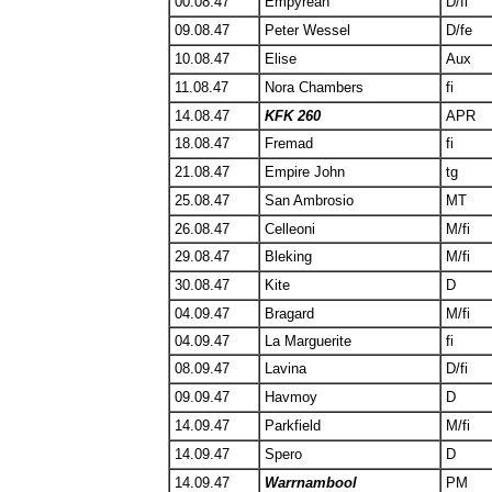
00.08.47
Empyrean
D/fi
09.08.47
Peter Wessel
D/fe
10.08.47
Elise
Aux
11.08.47
Nora Chambers
fi
14.08.47
KFK 260
APR
18.08.47
Fremad
fi
21.08.47
Empire John
tg
25.08.47
San Ambrosio
MT
26.08.47
Celleoni
M/fi
29.08.47
Bleking
M/fi
30.08.47
Kite
D
04.09.47
Bragard
M/fi
04.09.47
La Marguerite
fi
08.09.47
Lavina
D/fi
09.09.47
Havmoy
D
14.09.47
Parkfield
M/fi
14.09.47
Spero
D
14.09.47
Warrnambool
PM