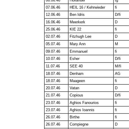
06.06.46
Hollander
tg
07.06.46
HEIL 16 / Kehrwieder
fi
12.06.46
Ben Idris
D/fi
16.06.46
Meerkerk
D
25.06.46
KIE 22
fi
02.07.46
Fitzhugh Lee
D
05.07.46
Mary Ann
M
09.07.46
Emmanuel
fi
10.07.46
Esher
D/fi
11.07.46
SEE 40
M/fi
18.07.46
Denham
AG
18.07.46
Maageen
fi
20.07.46
Vatan
D
21.07.46
Copious
D/fi
23.07.46
Aghios Fanourios
fi
23.07.46
Aghios Ioannis
fi
26.07.46
Birthe
fi
26.07.46
Compiegne
D