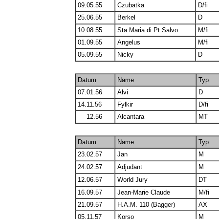
09.05.55
Czubatka
D/fi
25.06.55
Berkel
D
10.08.55
Sta Maria di Pt Salvo
M/fi
01.09.55
Angelus
M/fi
05.09.55
Nicky
D
Datum
Name
Typ
07.01.56
Alvi
D
14.11.56
Fylkir
D/fi
00.
12.56
Alcantara
MT
Datum
Name
Typ
23.02.57
Jan
M
24.02.57
Adjudant
M
12.06.57
World Jury
DT
16.09.57
Jean-Marie Claude
M/fi
21.09.57
H.A.M. 110 (Bagger)
AX
05.11.57
Korso
M