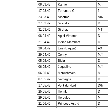
08.03.49
Kamiel
M/fi
17.03.49
Fortunato G.
fi
23.03.49
Albatros
Aux
27.03.49
Scandia
D
31.03.49
Sirehav
MT
08.04.49
Agioi Victores
D
21.04.49
Indian Merchant
D
28.04.49
Erie (Bagger)
AX
29.04.49
Conny
M/fi
05.05.49
Bidia
D
06.05.49
Jaqueline
M/fi
06.05.49
Merwehaven
M
07.05.49
Sardegna
D
17.05.49
Vent du Nord
D/fi
25.05.49
Henrik
D
29.05.49
Hercules
M
21.06.49
Prinsess Astrid
D