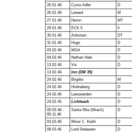
26.01.46
Cyrus Adler
D
26.01.46
Lewant
M
27.01.46
Heron
MT
29.01.46
ECK 5
fi
30.01.46
Antistam
DT
31.01.46
Hugo
D
03.02.46
MGA
D
04.02.46
Nathan Hale
D
13.02.46
Vis
D
13.02.46
Inn (DW 35)
24.02.46
Birgitte
M
24.02.46
Hodnaberg
D
24.02.46
Leeuwarden
D
24.02.45
Lichtwark
D
00.03.46 -
Santa Rita (Wrack)
D
00.11.46
03.03.46
Minor C. Keith
D
09.03.46
Lord Delaware
D