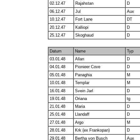
02.12.47
Rajahstan
D
06.12.47
Jul
Aux
10.12.47
Fort Lane
DT
20.12.47
Kalliopi
D
25.12.47
Skoghaud
D
Datum
Name
Typ
03.01.48
Allan
D
04.01.48
Pionieer Cove
D
05.01.48
Panaghia
M
10.01.48
Templar
M
16.01.48
Svein Jarl
D
19.01.48
Oriana
tg
21.01.48
Maria
D
25.01.48
Llandaff
D
27.01.48
Argo
M
28.01.48
Krk (ex Frankopan)
D
29.01.48
Bertha von Busch
Aux