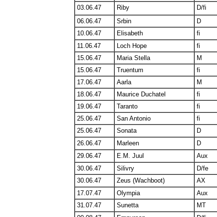
03.06.47
Riby
D/fi
06.06.47
Srbin
D
10.06.47
Elisabeth
fi
11.06.47
Loch Hope
fi
15.06.47
Maria Stella
M
15.06.47
Truentum
fi
17.06.47
Aarla
M
18.06.47
Maurice Duchatel
fi
19.06.47
Taranto
fi
25.06.47
San Antonio
fi
25.06.47
Sonata
D
26.06.47
Marleen
D
29.06.47
E.M. Juul
Aux
30.06.47
Silivry
D/fe
30.06.47
Zeus (Wachboot)
AX
17.07.47
Olympia
Aux
31.07.47
Sunetta
MT