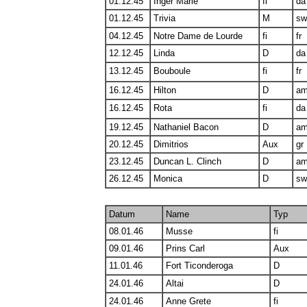
01.12.45
Inger Marie
fi
da
01.12.45
Trivia
M
sw
04.12.45
Notre Dame de Lourde
fi
fr
12.12.45
Linda
D
da
13.12.45
Bouboule
fi
fr
16.12.45
Hilton
D
a
16.12.45
Rota
fi
da
19.12.45
Nathaniel Bacon
D
a
20.12.45
Dimitrios
Aux
gr
23.12.45
Duncan L. Clinch
D
a
26.12.45
Monica
D
sw
Datum
Name
Typ
08.01.46
Musse
fi
09.01.46
Prins Carl
Aux
11.01.46
Fort Ticonderoga
D
24.01.46
Altai
D
24.01.46
Anne Grete
fi