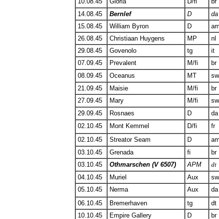
10.08.45
Gloria
D/fi
br
14.08.45
Bernlef
D
da
15.08.45
William Byron
D
a
26.08.45
Christiaan Huygens
MP
nl
29.08.45
Govenolo
tg
it
07.09.45
Prevalent
M/fi
br
08.09.45
Oceanus
MT
sw
21.09.45
Maisie
M/fi
br
27.09.45
Mary
M/fi
sw
29.09.45
Rosnaes
D
da
02.10.45
Mont Kemmel
D/fi
fr
02.10.45
Streator Seam
D
a
03.10.45
Grenada
fi
br
03.10.45
Othmarschen (V 6507)
APM
dt
04.10.45
Muriel
Aux
sw
05.10.45
Nerma
Aux
da
06.10.45
Bremerhaven
tg
dt
10.10.45
Empire Gallery
D
br