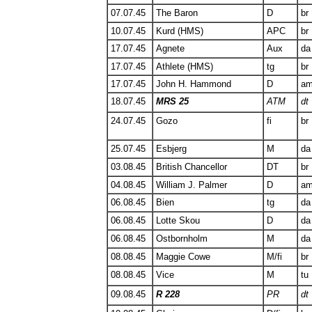
07.07.45
The Baron
D
br
10.07.45
Kurd (HMS)
APC
br
17.07.45
Agnete
Aux
da
17.07.45
Athlete (HMS)
tg
br
17.07.45
John H. Hammond
D
a
18.07.45
MRS 25
ATM
dt
24.07.45
Gozo
fi
br
25.07.45
Esbjerg
M
da
03.08.45
British Chancellor
DT
br
04.08.45
William J. Palmer
D
a
06.08.45
Bien
tg
da
06.08.45
Lotte Skou
D
da
06.08.45
Ostbornholm
M
da
08.08.45
Maggie Cowe
M/fi
br
08.08.45
Vice
M
tu
09.08.45
R 228
PR
dt