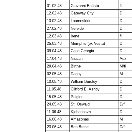
01.02.48
Giovanni Batista
fi
12.02.48
Gateway City
D
13.02.48
Laurenskirk
D
27.02.48
Nereide
D
12.03.48
Irene
fi
25.03.48
Memphis (ex Vesta)
D
09.04.48
Cape Georgia
D
17.04.48
Nissan
Aux
29.04.48
Birthe
M/fi
02.05.48
Dagny
M
10.05.48
William Bursley
D
11.05.48
Clifford E. Ashby
D
15.05.48
Polglen
D
24.05.48
St. Oswald
D/fi
11.06.48
Kjobenhavn
D
16.06.48
Amazonas
M
23.06.48
Ben Breac
D/fi