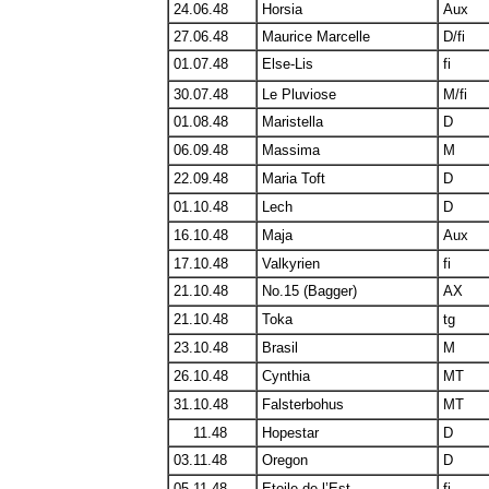
24.06.48
Horsia
Aux
27.06.48
Maurice Marcelle
D/fi
01.07.48
Else-Lis
fi
30.07.48
Le Pluviose
M/fi
01.08.48
Maristella
D
06.09.48
Massima
M
22.09.48
Maria Toft
D
01.10.48
Lech
D
16.10.48
Maja
Aux
17.10.48
Valkyrien
fi
21.10.48
No.15 (Bagger)
AX
21.10.48
Toka
tg
23.10.48
Brasil
M
26.10.48
Cynthia
MT
31.10.48
Falsterbohus
MT
00.
11.48
Hopestar
D
03.11.48
Oregon
D
05.11.48
Etoile de l’Est
fi